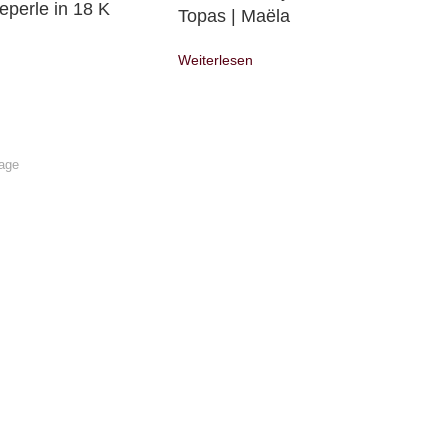
perle in 18 K
Topas | Maëla
Weiterlesen
tage