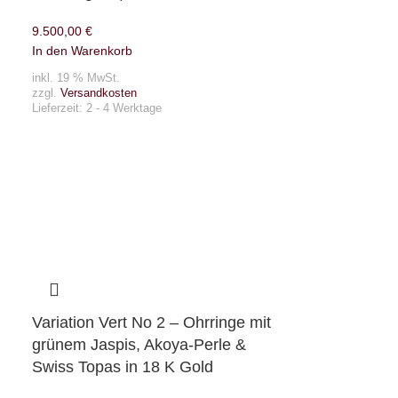
9.500,00
€
In den Warenkorb
inkl. 19 % MwSt.
zzgl.
Versandkosten
Lieferzeit:
2 - 4 Werktage
Variation Vert No 2 – Ohrringe mit
grünem Jaspis, Akoya-Perle &
Swiss Topas in 18 K Gold