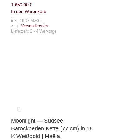
1.650,00
€
In den Warenkorb
inkl. 19 % MwSt.
zzgl.
Versandkosten
Lieferzeit:
2 - 4 Werktage
Moonlight — Südsee
Barockperlen Kette (77 cm) in 18
K Weißgold | Maëla