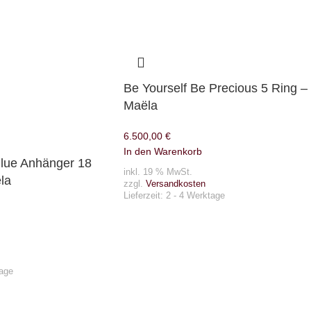
Be Yourself Be Precious 5 Ring –
Maëla
6.500,00
€
In den Warenkorb
Blue Anhänger 18
inkl. 19 % MwSt.
la
zzgl.
Versandkosten
Lieferzeit:
2 - 4 Werktage
tage