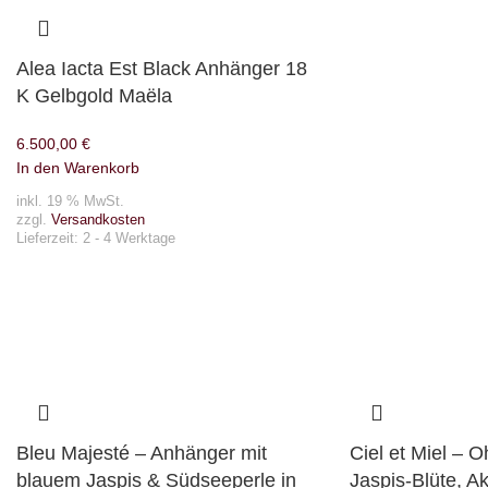
Alea Iacta Est Black Anhänger 18
K Gelbgold Maëla
6.500,00
€
In den Warenkorb
inkl. 19 % MwSt.
zzgl.
Versandkosten
Lieferzeit:
2 - 4 Werktage
Bleu Majesté – Anhänger mit
Ciel et Miel – O
blauem Jaspis & Südseeperle in
Jaspis-Blüte, Ak