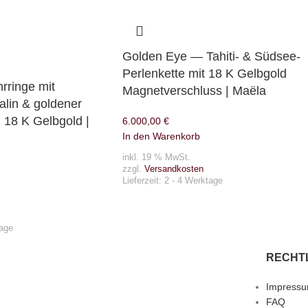
Golden Eye — Tahiti- & Südsee-
Perlenkette mit 18 K Gelbgold
rringe mit
Magnetverschluss | Maëla
lin & goldener
 18 K Gelbgold |
6.000,00
€
In den Warenkorb
inkl. 19 % MwSt.
zzgl.
Versandkosten
Lieferzeit:
2 - 4 Werktage
tage
RECHT
Impress
FAQ