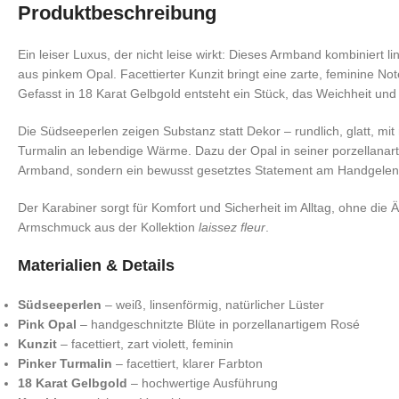
Produktbeschreibung
Ein leiser Luxus, der nicht leise wirkt: Dieses Armband kombiniert 
aus pinkem Opal. Facettierter Kunzit bringt eine zarte, feminine No
Gefasst in 18 Karat Gelbgold entsteht ein Stück, das Weichheit und H
Die Südseeperlen zeigen Substanz statt Dekor – rundlich, glatt, mit 
Turmalin an lebendige Wärme. Dazu der Opal in seiner porzellanart
Armband, sondern ein bewusst gesetztes Statement am Handgelen
Der Karabiner sorgt für Komfort und Sicherheit im Alltag, ohne die Ä
Armschmuck aus der Kollektion
laissez fleur
.
Materialien & Details
Südseeperlen
– weiß, linsenförmig, natürlicher Lüster
Pink Opal
– handgeschnitzte Blüte in porzellanartigem Rosé
Kunzit
– facettiert, zart violett, feminin
Pinker Turmalin
– facettiert, klarer Farbton
18 Karat Gelbgold
– hochwertige Ausführung