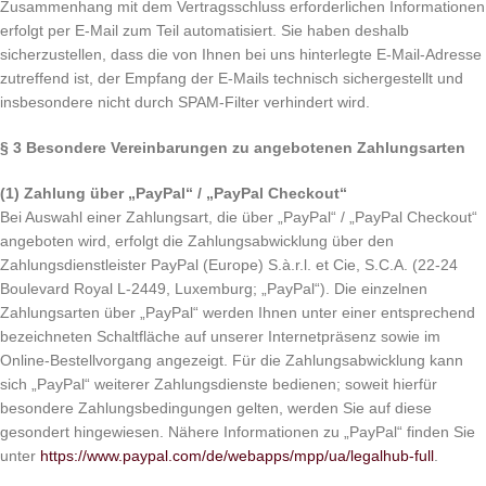
Zusammenhang mit dem Vertragsschluss erforderlichen Informationen
erfolgt per E-Mail zum Teil automatisiert. Sie haben deshalb
sicherzustellen, dass die von Ihnen bei uns hinterlegte E-Mail-Adresse
zutreffend ist, der Empfang der E-Mails technisch sichergestellt und
insbesondere nicht durch SPAM-Filter verhindert wird.
§ 3 Besondere Vereinbarungen zu angebotenen Zahlungsarten
(1)
Zahlung über „PayPal“ / „PayPal Checkout“
Bei Auswahl einer Zahlungsart, die über „PayPal“ / „PayPal Checkout“
angeboten wird, erfolgt die Zahlungsabwicklung über den
Zahlungsdienstleister PayPal (Europe) S.à.r.l. et Cie, S.C.A. (22-24
Boulevard Royal L-2449, Luxemburg; „PayPal“). Die einzelnen
Zahlungsarten über „PayPal“ werden Ihnen unter einer entsprechend
bezeichneten Schaltfläche auf unserer Internetpräsenz sowie im
Online-Bestellvorgang angezeigt. Für die Zahlungsabwicklung kann
sich „PayPal“ weiterer Zahlungsdienste bedienen; soweit hierfür
besondere Zahlungsbedingungen gelten, werden Sie auf diese
gesondert hingewiesen. Nähere Informationen zu „PayPal“ finden Sie
unter
https://www.paypal.com/de/webapps/mpp/ua/legalhub-full
.