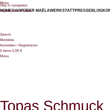
Menu
Skip to navigation
HOME
SHOP
ÜBER MAËLA
WERKSTATT
PRESSE
BLOG
KO
Skip to main content
Search
Merkliste
Anmelden / Registrieren
0
items
0,00
€
Menu
Topas Schmuck